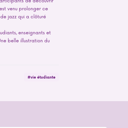
participants de découvrir
 est venu prolonger ce
e jazz qui a clôturé
tudiants, enseignants et
e belle illustration du
#vie étudiante