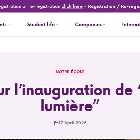
tration or re-registration
click here
•
Registration / Re-registra
nts
Student life
Companies
Interna
NOTRE ÉCOLE
ur l’inauguration de
lumière”
17 April 2026