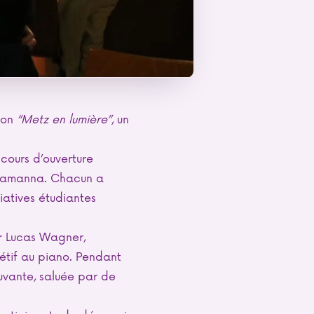
tion
“Metz en lumière”
, un
scours d’ouverture
ciamanna. Chacun a
iatives étudiantes
ar Lucas Wagner,
tif au piano. Pendant
uvante, saluée par de