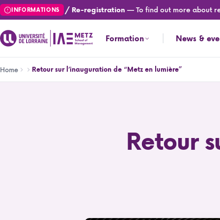
Skip
— To find out more about regis
Registration / Re-registration
INFORMATIONS
to
main
Formation
News & eve
content
Breadcrumb
Retour sur l’inauguration de “Metz en lumière”
Home
Retour sur l’inauguration de “Metz en lumière”
Retour s