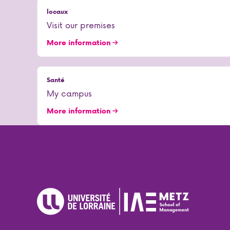
locaux
Visit our premises
More information
Santé
My campus
More information