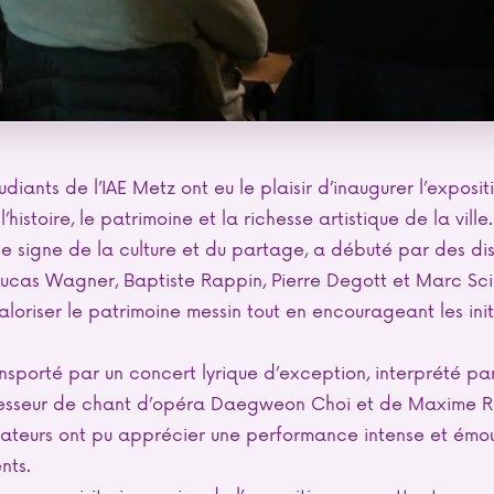
udiants de l’IAE Metz ont eu le plaisir d’inaugurer l’exposi
’histoire, le patrimoine et la richesse artistique de la ville.
le signe de la culture et du partage, a débuté par des di
 Lucas Wagner, Baptiste Rappin, Pierre Degott et Marc S
aloriser le patrimoine messin tout en encourageant les init
ansporté par un concert lyrique d’exception, interprété p
sseur de chant d’opéra Daegweon Choi et de Maxime Ré
ctateurs ont pu apprécier une performance intense et émo
nts.