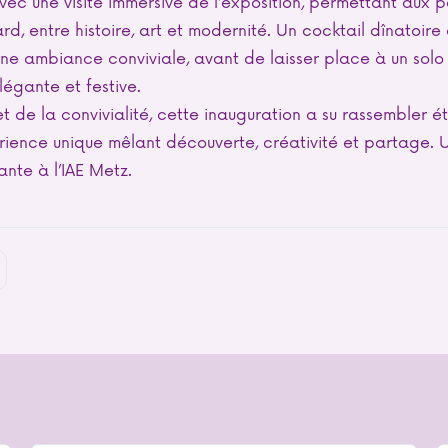
 avec une visite immersive de l’exposition, permettant aux 
d, entre histoire, art et modernité. Un cocktail dînatoire
 ambiance conviviale, avant de laisser place à un solo d
légante et festive.
et de la convivialité, cette inauguration a su rassembler é
érience unique mêlant découverte, créativité et partage. Un
nte à l’IAE Metz.