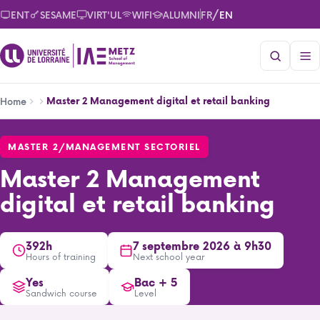
Skip
/
ENT
SESAME
VIRT'UL
WIFI
ALUMNI
FR
EN
to
main
content
Breadcrumb
Master 2 Management digital et retail banking
Home
Master 2 Management digital et retail banking
MASTER 2
/
MANAGEMENT SECTORIEL
Master 2 Management
digital et retail banking
392h
7 septembre 2026 à 9h30
Hours of training
Next school year
Yes
Bac + 5
Sandwich course
Level