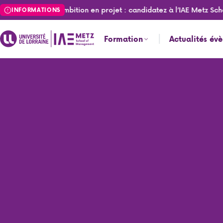
Aller
ormez votre ambition en projet : candidatez à l’IAE Metz School
INFORMATIONS
au
contenu
Formation
Actualités év
principal
Accueil