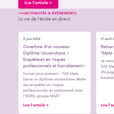
Lire l'article
ACTUALITÉS & ÉVÉNEMENTS
La vie de l'école en direct
Nos formations
Notre é
9 juin 2026
17 avril
Ouverture d'un nouveau
Retour
Diplôme Universitaire «
“Metz 
Enquêteurs en risques
Le merc
professionnels et harcèlement»
l’IAE Me
d’inaug
Former pour prévenir : l’IAE Metz
lumière
lance un diplôme universitaire dédié
aux enquêtes en risques
professionnels en partenariat avec
l'IEDRS, groupe MAÂT
Lire l'article
Lire l'a