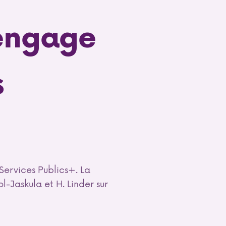
'engage
s
13 avril 2026
Services Publics+. La
l-Jaskula et H. Linder sur