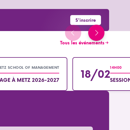
S'inscrire
Tous les événements
METZ SCHOOL OF MANAGEMENT
14H00
18/02
AGE À METZ 2026-2027
SESSIO