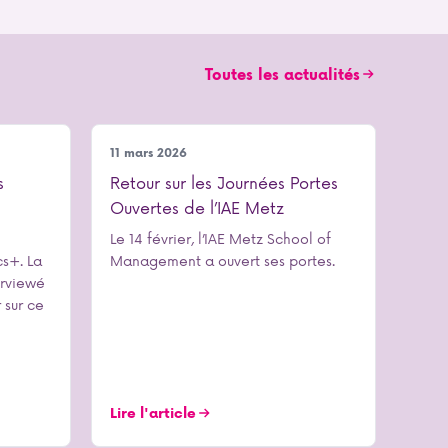
Toutes les actualités
Notre école
11 mars 2026
s
Retour sur les Journées Portes
Ouvertes de l’IAE Metz
Le 14 février, l’IAE Metz School of
cs+. La
Management a ouvert ses portes.
erviewé
 sur ce
Lire l'article