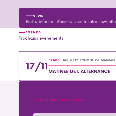
NEWS
Restez informé ! Abonnez-vous à notre newslette
AGENDA
Prochains événements
09H00
IAE METZ SCHOOL OF MANAG
17/11
MATINÉE DE L'ALTERNANCE
L'IAE METZ EN CHIFFRE