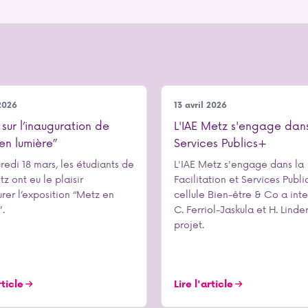
cole
Notre école
 2026
13 avril 2026
 sur l’inauguration de
L'IAE Metz s'engage dan
en lumière”
Services Publics+
redi 18 mars, les étudiants de
L'IAE Metz s'engage dans la
tz ont eu le plaisir
Facilitation et Services Publi
urer l’exposition “Metz en
cellule Bien-être & Co a int
”.
C. Ferriol-Jaskula et H. Linder
projet.
rticle
Lire l'article