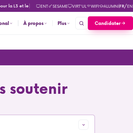
a L3 et le M2. Consultez les calendriers des rentrées pour sept
/
ENT
SESAME
VIRT'UL
WIFI
ALUMNI
FR
EN
Candidater
ional
À propos
Plus
s soutenir