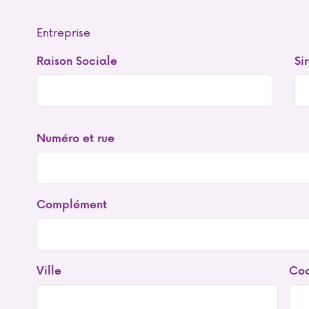
Entreprise
Raison Sociale
Si
Adresse
Numéro et rue
postale
Complément
Ville
Cod