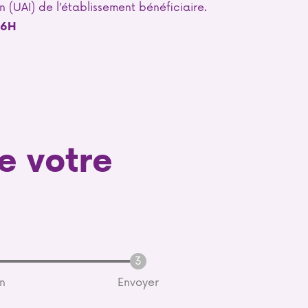
on (UAI) de l’établissement bénéficiaire.
66H
e votre
on
Envoyer