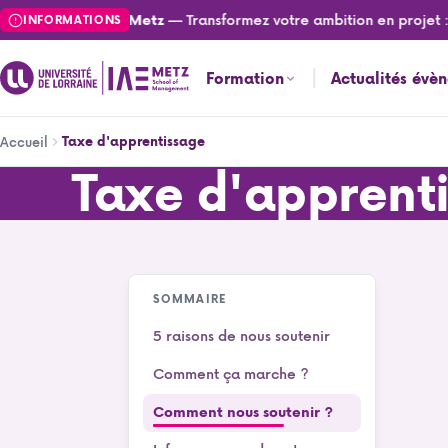
Aller
— Transformez votre ambition en projet : can
lités de l'IAE Metz
INFORMATIONS
au
contenu
Formation
Actualités évè
principal
Fil
Taxe d'apprentissage
Accueil
d'Ariane
Taxe d'apprent
Taxe d'apprentissage
SOMMAIRE
5 raisons de nous soutenir
Comment ça marche ?
Comment nous soutenir ?