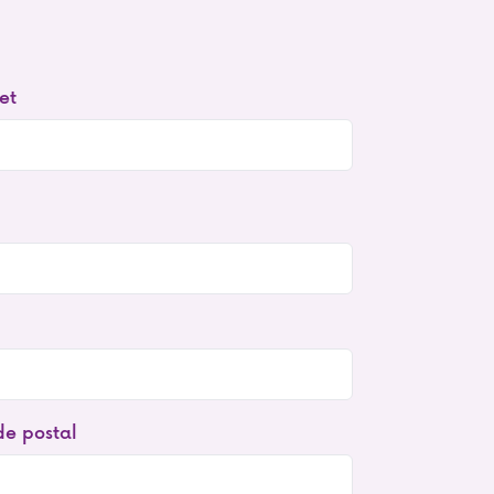
ret
e postal