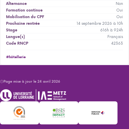
Non
Alternance
Oui
Formation continue
Oui
Mobilisation du CPF
14 septembre 2026 à 10h
Prochaine rentrée
616h à 924h
Stage
Français
Langue(s)
42363
Code RNCP
#hôtellerie
Page mise à jour le 24 avril 2026