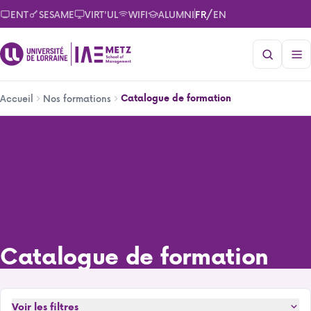
Aller
/
ENT
SESAME
VIRT'UL
WIFI
ALUMNI
FR
EN
au
contenu
principal
Fil
Catalogue de formation
Accueil
Nos formations
d'Ariane
Catalogue de formation
Catalogue de formation
Voir les filtres