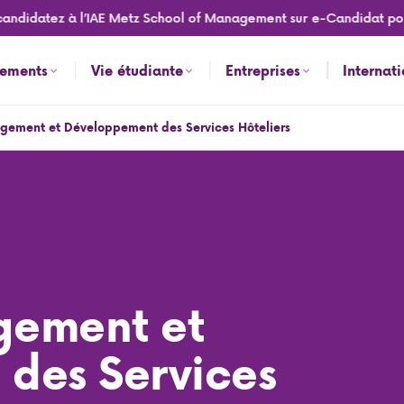
datez à l’IAE Metz School of Management sur e-Candidat pour la 
nements
Vie étudiante
Entreprises
Internat
gement et Développement des Services Hôteliers
teliers
gement et
des Services