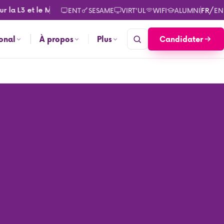
L3 et le M2. Consultez les calendriers des rentrées pour septem
/
ENT
SESAME
VIRT'UL
WIFI
ALUMNI
FR
EN
Candidater
ional
À propos
Plus