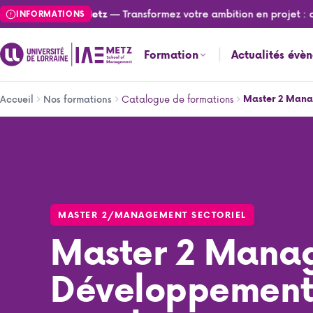
Aller
— Transformez votre ambition en projet : candi
tés de l'IAE Metz
INFORMATIONS
au
contenu
Formation
Actualités évè
principal
Fil
Catalogue de formations
Master 2 Mana
Accueil
Nos formations
d'Ariane
Master 2 Management et Développement des Services Hô
MASTER 2
/
MANAGEMENT SECTORIEL
Master 2 Mana
Développement 