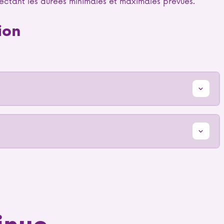
pectant les durées minimales et maximales prévues.
ion