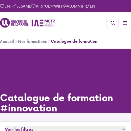
Aller
/
ENT
SESAME
VIRT'UL
WIFI
ALUMNI
FR
EN
au
contenu
principal
Fil
Catalogue de formation
Accueil
Nos formations
d'Ariane
Catalogue de formation
Catalogue de formation
#innovation
Voir les filtres