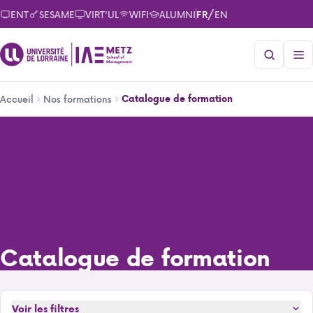
Aller
/
ENT
SESAME
VIRT'UL
WIFI
ALUMNI
FR
EN
au
contenu
principal
Fil
Catalogue de formation
Accueil
Nos formations
d'Ariane
Catalogue de formation
Catalogue de formation
Voir les filtres