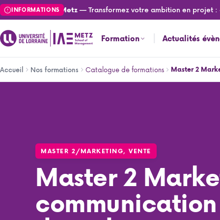
Aller
— Transformez votre ambition en projet : cand
ités de l'IAE Metz
INFORMATIONS
au
contenu
Formation
Actualités évè
principal
Fil
Catalogue de formations
Master 2 Marke
Accueil
Nos formations
d'Ariane
Master 2 Marketing et communication appliqués au digit
MASTER 2
/
MARKETING, VENTE
Master 2 Marke
communication 