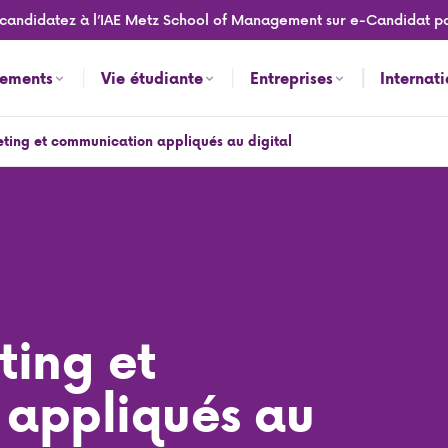
idatez à l’IAE Metz School of Management sur e-Candidat pour la
nements
Vie étudiante
Entreprises
Internat
ting et communication appliqués au digital
al
ting et
appliqués au