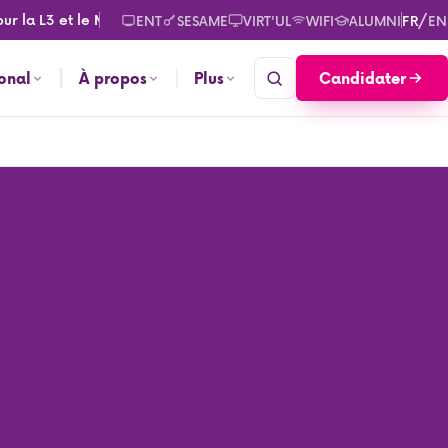
 L3 et le M2. Consultez les calendriers des rentrées pour septe
/
ENT
SESAME
VIRT'UL
WIFI
ALUMNI
FR
EN
Candidater
ional
À propos
Plus