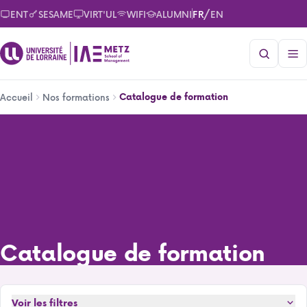
Aller
/
ENT
SESAME
VIRT'UL
WIFI
ALUMNI
FR
EN
au
contenu
principal
Fil
Catalogue de formation
Accueil
Nos formations
d'Ariane
Catalogue de formation
Catalogue de formation
Voir les filtres