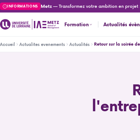
Aller
— Transformez votre ambition en projet : cand
tés de l'IAE Metz
INFORMATIONS
au
contenu
Formation
Actualités évè
principal
Fil
Retour sur la soirée d
Accueil
Actualites evenements
Actualités
d'Ariane
Retour sur la soirée de l'entrepreneuriat 2023 au Mosell
R
l'entr