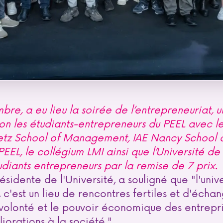
re, a eu lieu la soirée de l’entrepreneuriat, 
on les étudiants-entrepreneurs du PEEL avec le
Metz School of Management, IAE Nancy School
EEL, le collégium LMI ainsi que l’Université de 
tudiants entrepreneurs par la remise de 7 prix.
sidente de l'Université, a souligné que "l'univ
, c'est un lieu de rencontres fertiles et d'écha
 volonté et le pouvoir économique des entrepri
orations à la société."