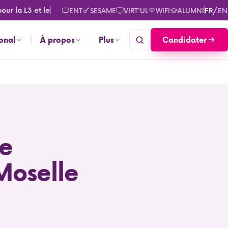
 L3 et le M2. Consultez les calendriers des rentrées pour septem
/
ENT
SESAME
VIRT'UL
WIFI
ALUMNI
FR
EN
Candidater
ional
À propos
Plus
de
Moselle