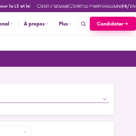
r la L3 et le M2. Consultez les calendriers des rentrées pour s
/
ENT
SESAME
VIRT'UL
WIFI
ALUMNI
FR
EN
Candidater
ional
À propos
Plus