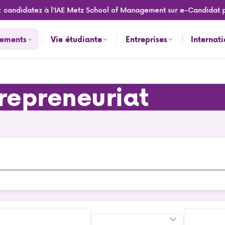
candidatez à l’IAE Metz School of Management sur e-Candidat pou
nements
Vie étudiante
Entreprises
Internat
epreneuriat