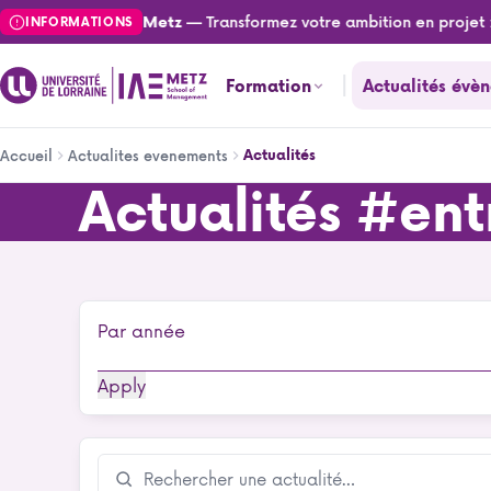
Aller
— Transformez votre ambition en projet : 
tualités de l'IAE Metz
INFORMATIONS
au
contenu
Formation
Actualités évè
principal
Fil
Actualités
Accueil
Actualites evenements
d'Ariane
Actualités
#entr
Actualités
Par année