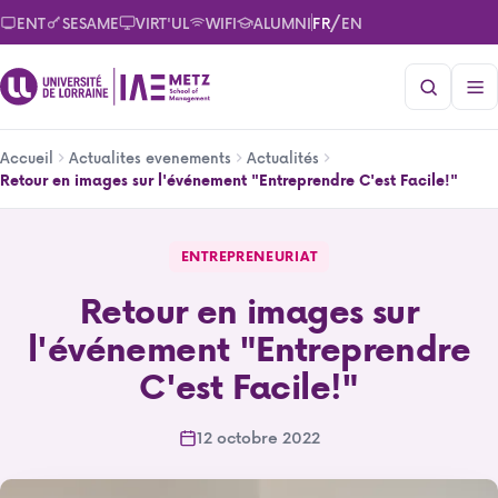
Aller
/
ENT
SESAME
VIRT'UL
WIFI
ALUMNI
FR
EN
au
contenu
principal
Fil
Accueil
Actualites evenements
Actualités
d'Ariane
Retour en images sur l'événement "Entreprendre C'est Facile!"
Retour en images sur l'événement "Entreprendre C'est Fac
ENTREPRENEURIAT
Retour en images sur
l'événement "Entreprendre
C'est Facile!"
12 octobre 2022