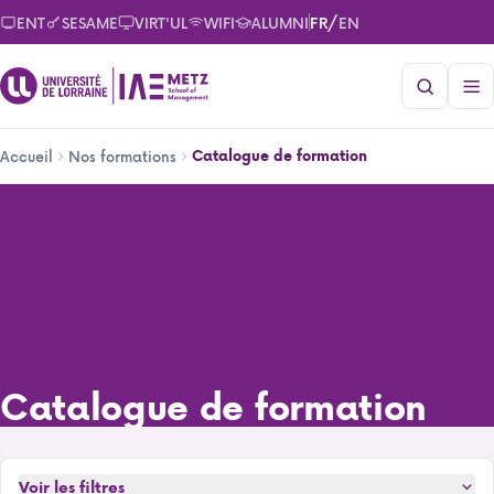
Aller
/
ENT
SESAME
VIRT'UL
WIFI
ALUMNI
FR
EN
au
contenu
principal
Fil
Catalogue de formation
Accueil
Nos formations
d'Ariane
Catalogue de formation
Catalogue de formation
Voir les filtres