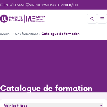
Aller
/
ENT
SESAME
VIRT'UL
WIFI
ALUMNI
FR
EN
au
contenu
principal
Fil
Catalogue de formation
Accueil
Nos formations
d'Ariane
Catalogue de formation
Catalogue de formation
Voir les filtres