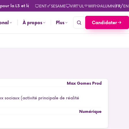
ur la L3 et le M2. Consultez les calendriers des rentrées pour 
/
ENT
SESAME
VIRT'UL
WIFI
ALUMNI
FR
EN
Candidater
ional
À propos
Plus
Max Gomes Prod
sociaux (activité principale de réalité
Numérique