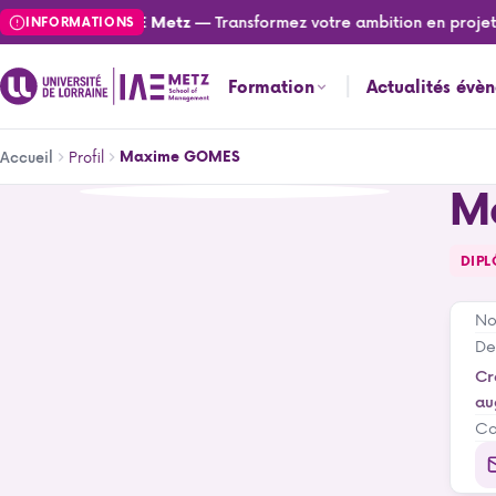
Aller
— Transformez votre ambition en projet :
ctualités de l'IAE Metz
INFORMATIONS
au
contenu
Formation
Actualités évè
principal
Fil
Profil
Maxime GOMES
Accueil
d'Ariane
M
Maxime GOMES
DIPL
No
De
Cr
au
Ca