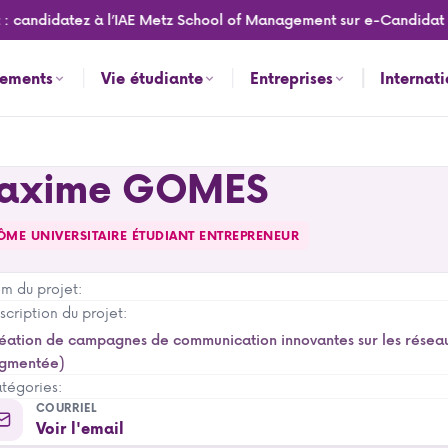
 candidatez à l’IAE Metz School of Management sur e-Candidat po
nements
Vie étudiante
Entreprises
Internat
axime GOMES
ÔME UNIVERSITAIRE ÉTUDIANT ENTREPRENEUR
m du projet:
scription du projet:
éation de campagnes de communication innovantes sur les réseaux 
gmentée)
tégories:
COURRIEL
Voir l'email