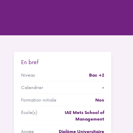
En bref
Niveau
Bac +2
Calendrier
-
Formation initiale
Non
École(s)
IAE Metz School of
Management
Année
Diplôme Universitaire