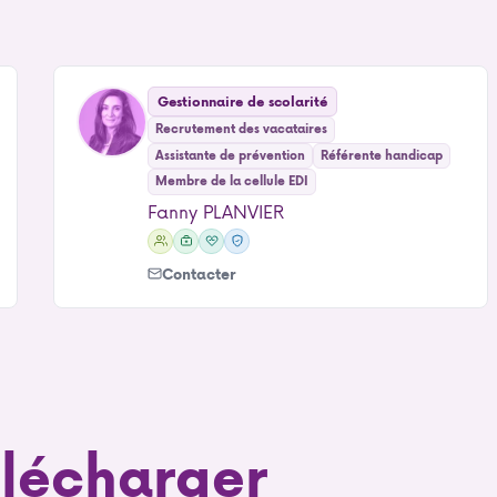
Gestionnaire de scolarité
Recrutement des vacataires
Assistante de prévention
Référente handicap
Membre de la cellule EDI
Fanny PLANVIER
Membre
Sauveteur
Secouriste
Assistant
de
Secouriste
en
de
Contacter
la
du
Santé
prévention
cellule
Travail
Mentale
Égalité,
Diversité
&
Inclusion
lécharger