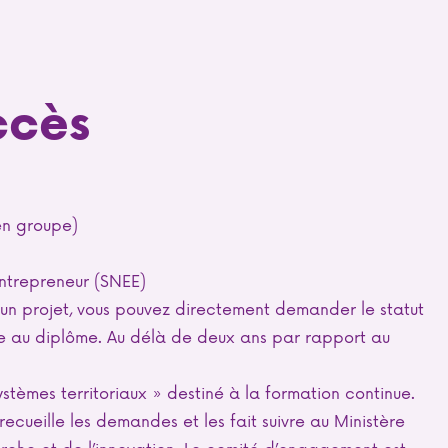
ccès
 en groupe)
Entrepreneur (SNEE)
ez un projet, vous pouvez directement demander le statut
ire au diplôme. Au délà de deux ans par rapport au
U
ystèmes territoriaux » destiné à la formation continue.
cueille les demandes et les fait suivre au Ministère
rche et de l’innovation. Le comité d’engagement est