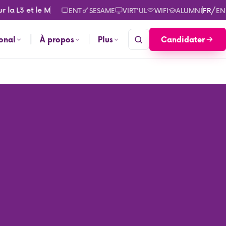
 L3 et le M2. Consultez les calendriers des rentrées pour septem
/
ENT
SESAME
VIRT'UL
WIFI
ALUMNI
FR
EN
Candidater
ional
À propos
Plus