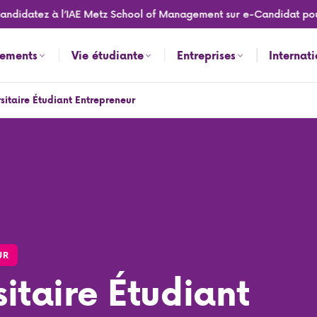
idatez à l’IAE Metz School of Management sur e-Candidat pour la
nements
Vie étudiante
Entreprises
Internat
sitaire Étudiant Entrepreneur
UR
itaire Étudiant