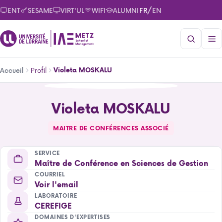
Aller
/
ENT
SESAME
VIRT'UL
WIFI
ALUMNI
FR
EN
au
contenu
principal
Fil
Profil
Violeta MOSKALU
Accueil
d'Ariane
Violeta MOSKALU
Violeta MOSKALU
MAITRE DE CONFÉRENCES ASSOCIÉ
SERVICE
Maître de Conférence en Sciences de Gestion
COURRIEL
Voir l'email
LABORATOIRE
CEREFIGE
DOMAINES D'EXPERTISES