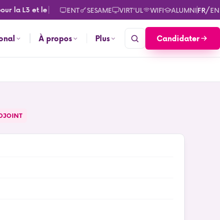
a L3 et le M2. Consultez les calendriers des rentrées pour sept
/
ENT
SESAME
VIRT'UL
WIFI
ALUMNI
FR
EN
Candidater
ional
À propos
Plus
DJOINT