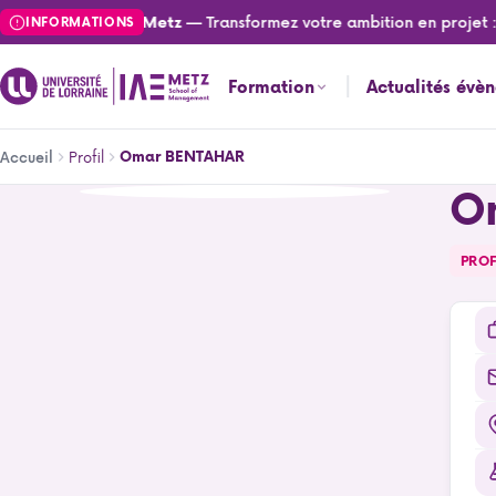
Aller
— Transformez votre ambition en projet : can
lités de l'IAE Metz
INFORMATIONS
au
contenu
Formation
Actualités évè
principal
Fil
Profil
Omar BENTAHAR
Accueil
d'Ariane
O
Omar BENTAHAR
PROF