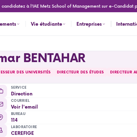
didatez à l’IAE Metz School of Management sur e-Candidat pour l
nements
Vie étudiante
Entreprises
Internat
mar BENTAHAR
ESSEUR DES UNIVERSITÉS
DIRECTEUR DES ÉTUDES
DIRECTEUR A
SERVICE
Direction
COURRIEL
Voir l'email
BUREAU
114
LABORATOIRE
CEREFIGE