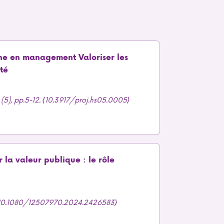
che en management Valoriser les
té
 (5), pp.5-12. ⟨10.3917/proj.hs05.0005⟩
la valeur publique : le rôle
 ⟨10.1080/12507970.2024.2426583⟩