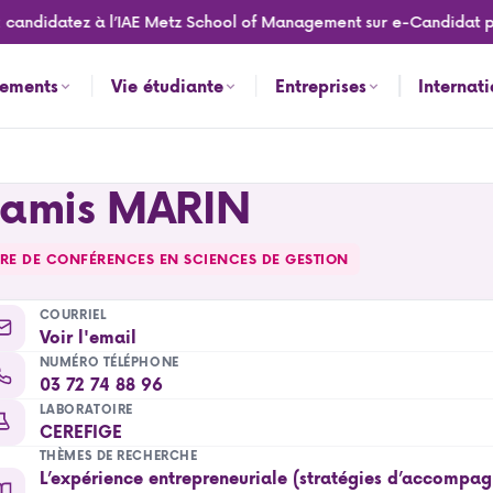
ndidatez à l’IAE Metz School of Management sur e-Candidat pour l
nements
Vie étudiante
Entreprises
Internat
ramis MARIN
RE DE CONFÉRENCES EN SCIENCES DE GESTION
COURRIEL
Voir l'email
NUMÉRO TÉLÉPHONE
03 72 74 88 96
LABORATOIRE
CEREFIGE
THÈMES DE RECHERCHE
L’expérience entrepreneuriale (stratégies d’accompa