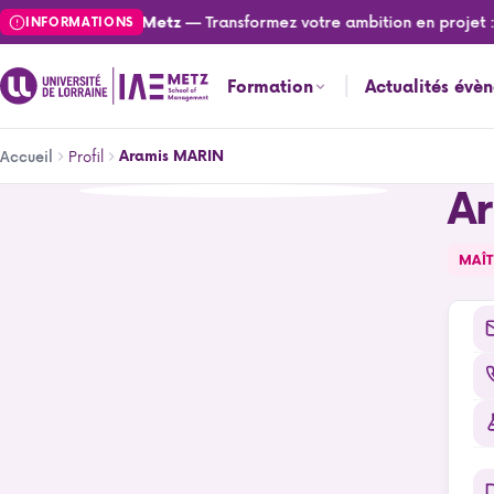
Aller
— Transformez votre ambition en projet : ca
lités de l'IAE Metz
INFORMATIONS
au
contenu
Formation
Actualités évè
principal
Fil
Profil
Aramis MARIN
Accueil
d'Ariane
A
Aramis MARIN
MAÎT