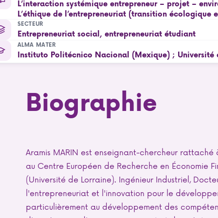
L’interaction systémique entrepreneur – projet – envi
L’éthique de l’entrepreneuriat (transition écologique 
SECTEUR
Entrepreneuriat social, entrepreneuriat étudiant
ALMA MATER
Instituto Politécnico Nacional (Mexique) ; Université 
Biographie
Aramis MARIN est enseignant-chercheur rattaché 
au Centre Européen de Recherche en Économie Fin
(Université de Lorraine). Ingénieur Industriel, Doct
l'entrepreneuriat et l'innovation pour le développem
particulièrement au développement des compétenc