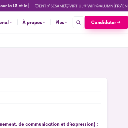
a L3 et le M2. Consultez les calendriers des rentrées pour sept
/
ENT
SESAME
VIRT'UL
WIFI
ALUMNI
FR
EN
Candidater
ional
À propos
Plus
gnement, de communication et d’expression) ;