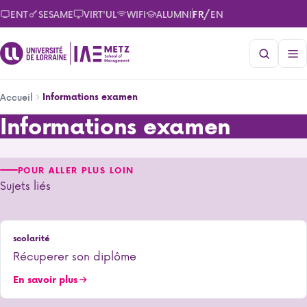
Aller
/
ENT
SESAME
VIRT'UL
WIFI
ALUMNI
FR
EN
au
contenu
principal
Fil
Informations examen
Accueil
d'Ariane
Informations examen
Informations examen
POUR ALLER PLUS LOIN
Sujets liés
scolarité
Récuperer son diplôme
En savoir plus