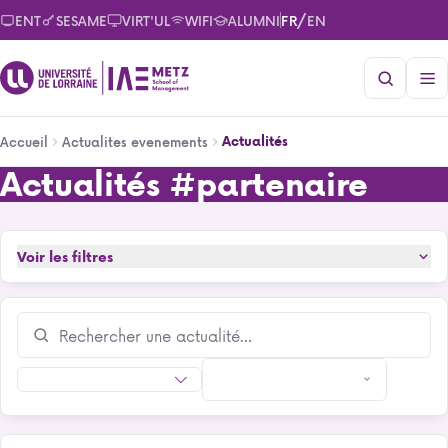
Aller
/
ENT
SESAME
VIRT'UL
WIFI
ALUMNI
FR
EN
au
contenu
principal
Fil
Actualités
Accueil
Actualites evenements
d'Ariane
Actualités
#partenaire
Actualités
Voir les filtres