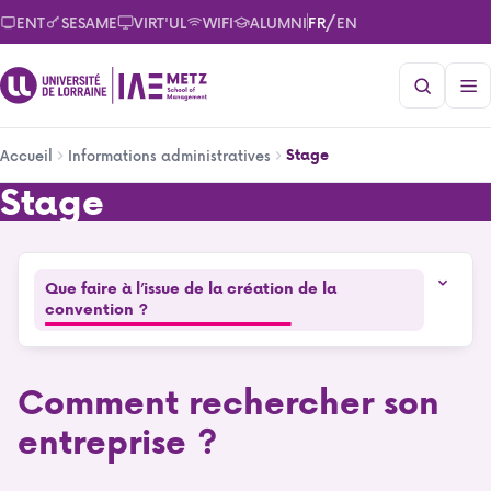
Aller
/
ENT
SESAME
VIRT'UL
WIFI
ALUMNI
FR
EN
au
contenu
principal
Fil
Stage
Accueil
Informations administratives
d'Ariane
Stage
Stage
Que faire à l’issue de la création de la
convention ?
Comment rechercher son
entreprise ?