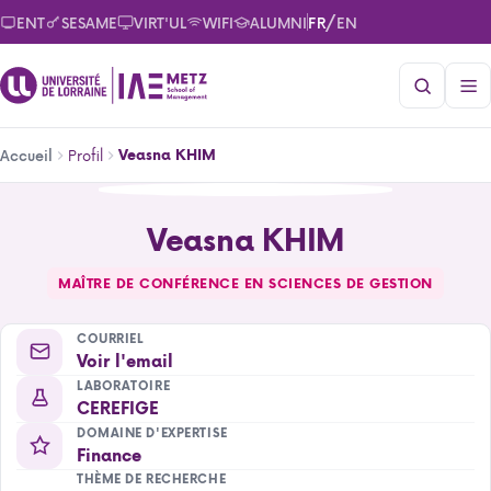
Aller
/
ENT
SESAME
VIRT'UL
WIFI
ALUMNI
FR
EN
au
contenu
principal
Fil
Profil
Veasna KHIM
Accueil
d'Ariane
Veasna KHIM
Veasna KHIM
MAÎTRE DE CONFÉRENCE EN SCIENCES DE GESTION
COURRIEL
Voir l'email
LABORATOIRE
CEREFIGE
DOMAINE D'EXPERTISE
Finance
THÈME DE RECHERCHE