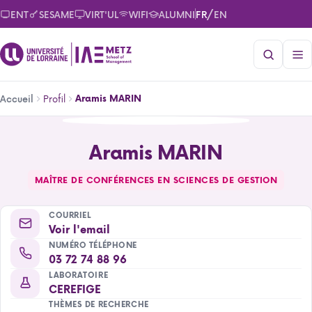
Aller
/
ENT
SESAME
VIRT'UL
WIFI
ALUMNI
FR
EN
au
contenu
principal
Fil
Profil
Aramis MARIN
Accueil
d'Ariane
Aramis MARIN
Aramis MARIN
MAÎTRE DE CONFÉRENCES EN SCIENCES DE GESTION
COURRIEL
Voir l'email
NUMÉRO TÉLÉPHONE
03 72 74 88 96
LABORATOIRE
CEREFIGE
THÈMES DE RECHERCHE