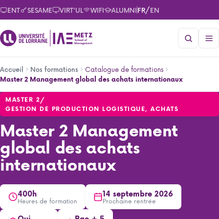
Aller
/
ENT
SESAME
VIRT'UL
WIFI
ALUMNI
FR
EN
au
contenu
principal
Fil
Catalogue de formations
Accueil
Nos formations
d'Ariane
Master 2 Management global des achats internationaux
Master 2 Management global des achats internationaux
MASTER 2
/
GESTION DE PRODUCTION LOGISTIQUE, ACHATS
Master 2 Management
global des achats
internationaux
400h
14 septembre 2026
Heures de formation
Prochaine rentrée
Oui
Bac + 5