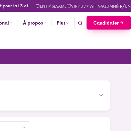
our la L3 et le M2. Consultez les calendriers des rentrées pour
/
ENT
SESAME
VIRT'UL
WIFI
ALUMNI
FR
EN
Candidater
ional
À propos
Plus