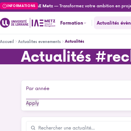
Aller
— Transformez votre ambition en projet
Actualités de l'IAE Metz
INFORMATIONS
au
contenu
Formation
Actualités évè
principal
Fil
Actualités
Accueil
Actualites evenements
d'Ariane
Actualités
#rec
Actualités
Par année