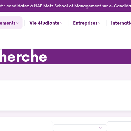
 : candidatez à l’IAE Metz School of Management sur e-Candidat p
nements
Vie étudiante
Entreprises
Internat
herche