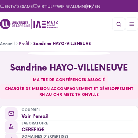
Aller
/
ENT
SESAME
VIRT'UL
WIFI
ALUMNI
FR
EN
au
contenu
principal
Fil
Profil
Sandrine HAYO-VILLENEUVE
Accueil
d'Ariane
Sandrine HAYO-VILLENEUVE
Sandrine HAYO-VILLENEUVE
MAITRE DE CONFÉRENCES ASSOCIÉ
CHARGÉE DE MISSION ACCOMPAGNEMENT ET DÉVELOPPEMENT
RH AU CHR METZ THIONVILLE
COURRIEL
Voir l'email
LABORATOIRE
CEREFIGE
DOMAINES D'EXPERTISES