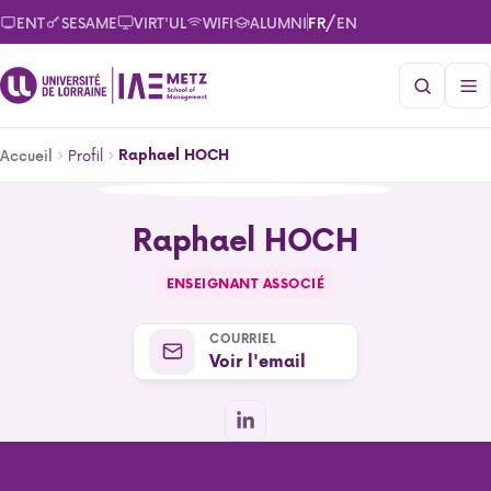
Aller
/
ENT
SESAME
VIRT'UL
WIFI
ALUMNI
FR
EN
au
contenu
principal
Fil
Profil
Raphael HOCH
Accueil
d'Ariane
Raphael HOCH
Raphael HOCH
ENSEIGNANT ASSOCIÉ
COURRIEL
Voir l'email