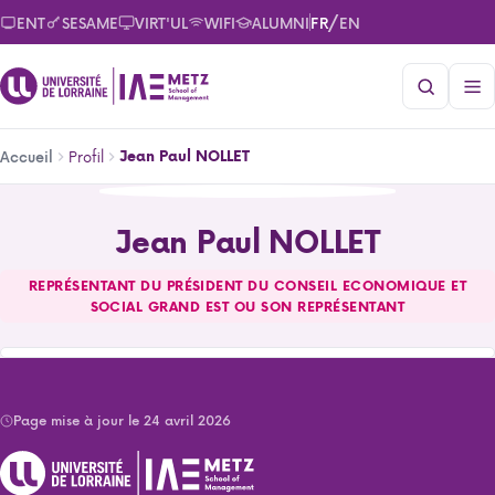
Aller
/
ENT
SESAME
VIRT'UL
WIFI
ALUMNI
FR
EN
au
contenu
principal
Fil
Profil
Jean Paul NOLLET
Accueil
d'Ariane
Jean Paul NOLLET
Jean Paul NOLLET
REPRÉSENTANT DU PRÉSIDENT DU CONSEIL ECONOMIQUE ET
SOCIAL GRAND EST OU SON REPRÉSENTANT
Page mise à jour le 24 avril 2026