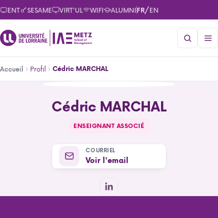
Aller
/
ENT
SESAME
VIRT'UL
WIFI
ALUMNI
FR
EN
au
contenu
principal
Fil
Profil
Cédric MARCHAL
Accueil
d'Ariane
Cédric MARCHAL
Cédric MARCHAL
ENSEIGNANT ASSOCIÉ
COURRIEL
Voir l'email