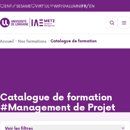
Aller
/
ENT
SESAME
VIRT'UL
WIFI
ALUMNI
FR
EN
au
contenu
principal
Fil
Catalogue de formation
Accueil
Nos formations
d'Ariane
Catalogue de formation
Catalogue de formation
#Management de Projet
Voir les filtres