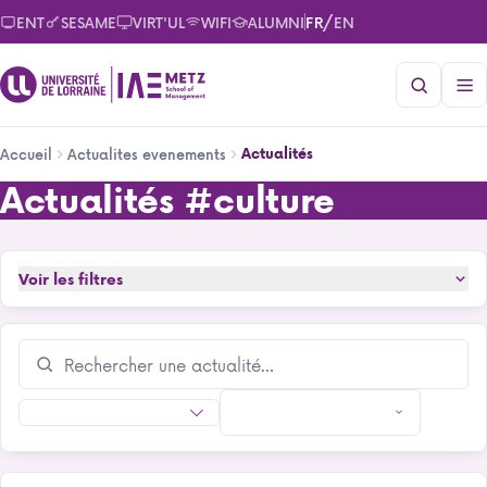
Aller
/
ENT
SESAME
VIRT'UL
WIFI
ALUMNI
FR
EN
au
contenu
principal
Fil
Actualités
Accueil
Actualites evenements
d'Ariane
Actualités
#culture
Actualités
Voir les filtres