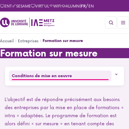
Aller
/
ENT
SESAME
VIRT'UL
WIFI
ALUMNI
FR
EN
au
contenu
principal
Fil
Formation sur mesure
Accueil
Entreprises
d'Ariane
Formation sur mesure
Formation sur mesure
Conditions de mise en oeuvre
L’objectif est de répondre précisément aux besoins
des entreprises par la mise en place de formations «
intra » adaptées. Le programme de formation est
alors défini « sur mesure » en tenant compte des