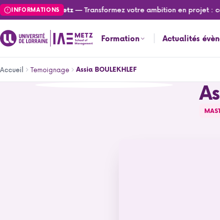
Aller
— Transformez votre ambition en projet : can
lités de l'IAE Metz
INFORMATIONS
au
contenu
Formation
Actualités évè
principal
Fil
Temoignage
Assia BOULEKHLEF
Accueil
d'Ariane
A
Assia BOULEKHLEF
MAS