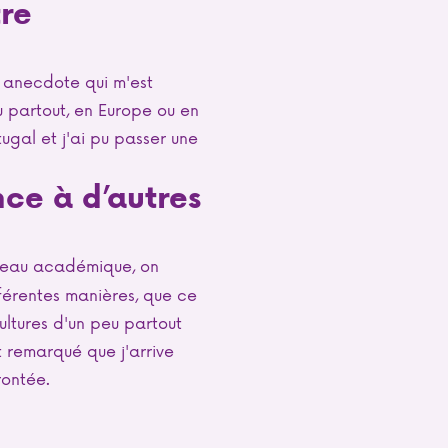
tre
e anecdote qui m'est
eu partout, en Europe ou en
tugal et j'ai pu passer une
nce à d’autres
iveau académique, on
férentes manières, que ce
cultures d'un peu partout
t remarqué que j'arrive
rontée.