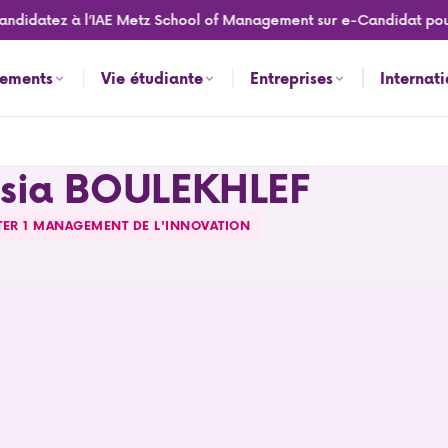
didatez à l’IAE Metz School of Management sur e-Candidat pour l
nements
Vie étudiante
Entreprises
Internat
ssia BOULEKHLEF
TER 1 MANAGEMENT DE L'INNOVATION