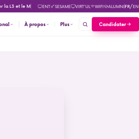
a L3 et le M2. Consultez les calendriers des rentrées pour sept
/
ENT
SESAME
VIRT'UL
WIFI
ALUMNI
FR
EN
Candidater
ional
À propos
Plus