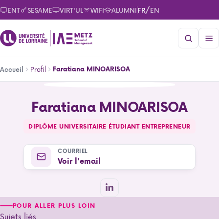
Aller
/
ENT
SESAME
VIRT'UL
WIFI
ALUMNI
FR
EN
au
contenu
principal
Fil
Profil
Faratiana MINOARISOA
Accueil
d'Ariane
Faratiana MINOARISOA
Faratiana MINOARISOA
DIPLÔME UNIVERSITAIRE ÉTUDIANT ENTREPRENEUR
COURRIEL
Voir l'email
POUR ALLER PLUS LOIN
Sujets liés