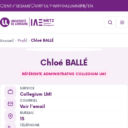
Aller
/
ENT
SESAME
VIRT'UL
WIFI
ALUMNI
FR
EN
au
contenu
principal
Fil
Profil
Chloé BALLÉ
Accueil
d'Ariane
Chloé BALLÉ
Chloé BALLÉ
RÉFÉRENTE ADMINISTRATIVE COLLEGIUM LMI
SERVICE
Collegium LMI
COURRIEL
Voir l'email
BUREAU
15
TÉLÉPHONE