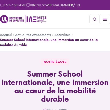
Aller
/
ENT
SESAME
VIRT'UL
WIFI
ALUMNI
FR
EN
au
contenu
principal
Fil
Accueil
Actualites evenements
Actualités
d'Ariane
Summer School internationale, une immersion au cœur de la
mobilité durable
Summer School internationale, une immersion au cœur de 
NOTRE ÉCOLE
Summer School
internationale, une immersion
au cœur de la mobilité
durable