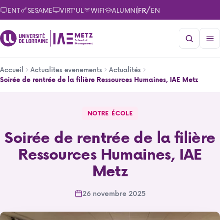
Aller
/
ENT
SESAME
VIRT'UL
WIFI
ALUMNI
FR
EN
au
contenu
principal
Fil
Accueil
Actualites evenements
Actualités
d'Ariane
Soirée de rentrée de la filière Ressources Humaines, IAE Metz
Soirée de rentrée de la filière Ressources Humaines, IAE 
NOTRE ÉCOLE
Soirée de rentrée de la filière
Ressources Humaines, IAE
Metz
26 novembre 2025