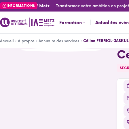
Aller
— Transformez votre ambition en projet 
Actualités de l'IAE Metz
INFORMATIONS
au
contenu
Formation
Actualités évè
principal
Fil
Céline FERRIOL-JASKU
Accueil
A propos
Annuaire des services
d'Ariane
C
Céline FERRIOL-JASKULA
SECR