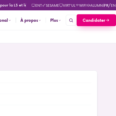
our la L3 et le M2. Consultez les calendriers des rentrées pour
/
ENT
SESAME
VIRT'UL
WIFI
ALUMNI
FR
EN
Candidater
ional
À propos
Plus