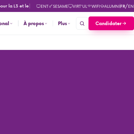
r la L3 et le M2. Consultez les calendriers des rentrées pour s
/
ENT
SESAME
VIRT'UL
WIFI
ALUMNI
FR
EN
Candidater
ional
À propos
Plus