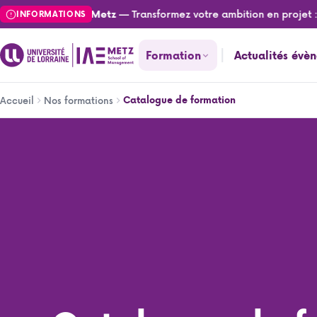
Aller
— Transformez votre ambition en projet : 
tualités de l'IAE Metz
INFORMATIONS
au
contenu
Formation
Actualités évè
principal
Fil
Catalogue de formation
Accueil
Nos formations
d'Ariane
Catalogue de formation