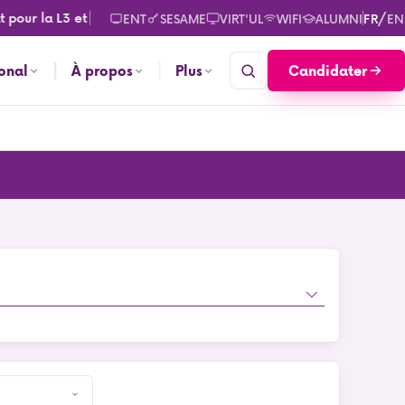
pour la L3 et le M2. Consultez les calendriers des rentrées pou
/
ENT
SESAME
VIRT'UL
WIFI
ALUMNI
FR
EN
Candidater
ional
À propos
Plus