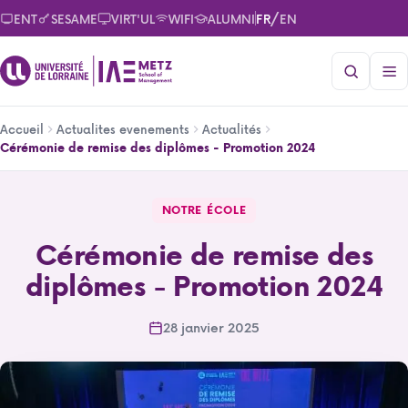
Aller
/
ENT
SESAME
VIRT'UL
WIFI
ALUMNI
FR
EN
au
contenu
principal
Fil
Accueil
Actualites evenements
Actualités
d'Ariane
Cérémonie de remise des diplômes - Promotion 2024
Cérémonie de remise des diplômes - Promotion 2024
NOTRE ÉCOLE
Cérémonie de remise des
diplômes - Promotion 2024
28 janvier 2025