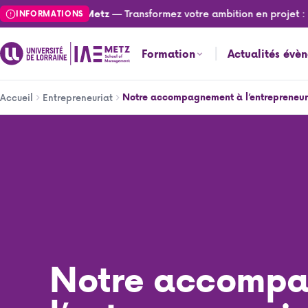
Aller
— Transformez votre ambition en projet : can
lités de l'IAE Metz
INFORMATIONS
au
contenu
Formation
Actualités évè
principal
Fil
Notre accompagnement à l’entrepreneur
Accueil
Entrepreneuriat
d'Ariane
Notre accompagnement à l’entrepreneuriat
Notre accompa