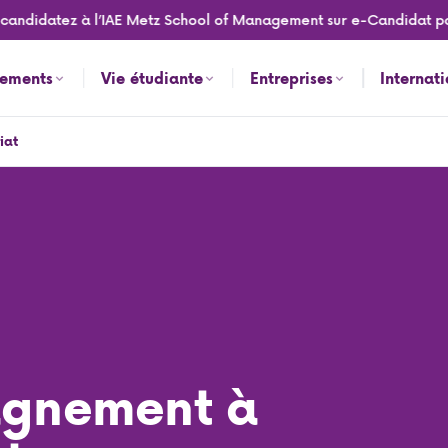
didatez à l’IAE Metz School of Management sur e-Candidat pour l
nements
Vie étudiante
Entreprises
Internat
iat
gnement à