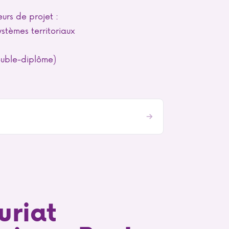
urs de projet :
stèmes territoriaux
ouble-diplôme)
uriat