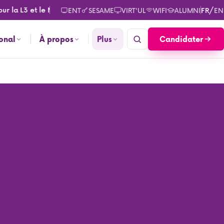
a L3 et le M2. Consultez les calendriers des rentrées pour septe
/
ENT
SESAME
VIRT'UL
WIFI
ALUMNI
FR
EN
Candidater
ional
À propos
Plus