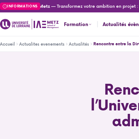
Aller
— Transformez votre ambition en projet : can
lités de l'IAE Metz
INFORMATIONS
au
contenu
Formation
Actualités évè
principal
Fil
Rencontre entre la Dir
Accueil
Actualites evenements
Actualités
d'Ariane
Rencontre entre la DirCom de l’Université de Lorraine et l
Renc
l’Unive
adm