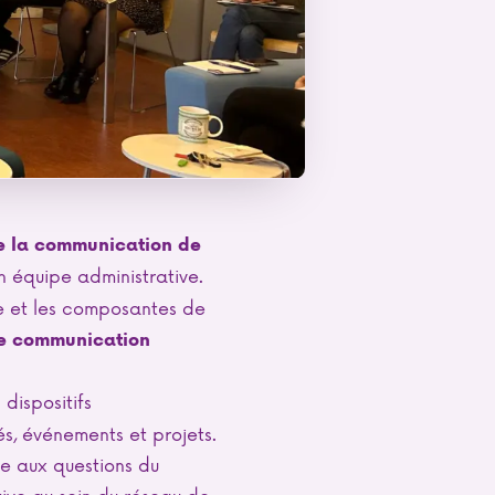
e la communication de
 équipe administrative.
le et les composantes de
e communication
 dispositifs
s, événements et projets.
e aux questions du
tive au sein du réseau de