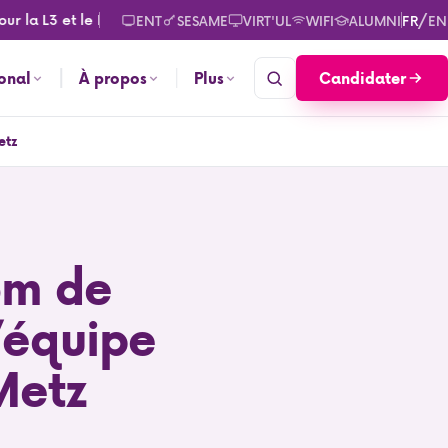
a L3 et le M2. Consultez les calendriers des rentrées pour sept
/
ENT
SESAME
VIRT'UL
WIFI
ALUMNI
FR
EN
Candidater
ional
À propos
Plus
etz
om de
l’équipe
Metz