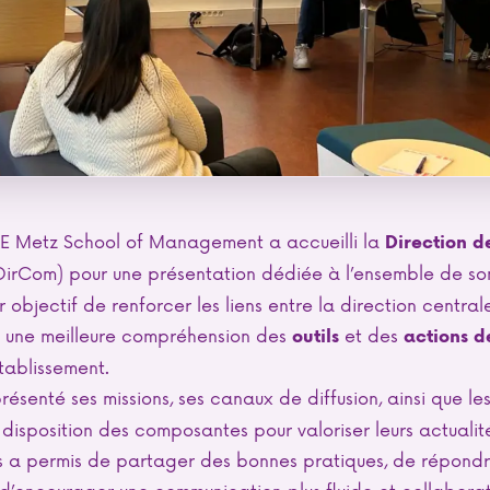
AE Metz School of Management a accueilli la
Direction d
irCom) pour une présentation dédiée à l’ensemble de son
 objectif de renforcer les liens entre la direction centra
ser une meilleure compréhension des
et des
outils
actions d
établissement.
ésenté ses missions, ses canaux de diffusion, ainsi que les
sposition des composantes pour valoriser leurs actualité
 a permis de partager des bonnes pratiques, de répondr
 d’encourager une communication plus fluide et collabora