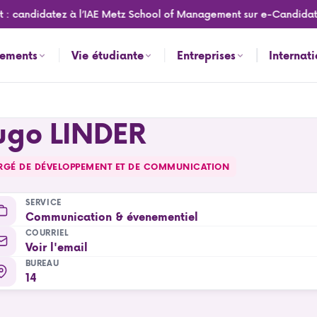
 : candidatez à l’IAE Metz School of Management sur e-Candidat 
nements
Vie étudiante
Entreprises
Internat
ugo LINDER
RGÉ DE DÉVELOPPEMENT ET DE COMMUNICATION
SERVICE
Communication & évenementiel
COURRIEL
Voir l'email
BUREAU
14