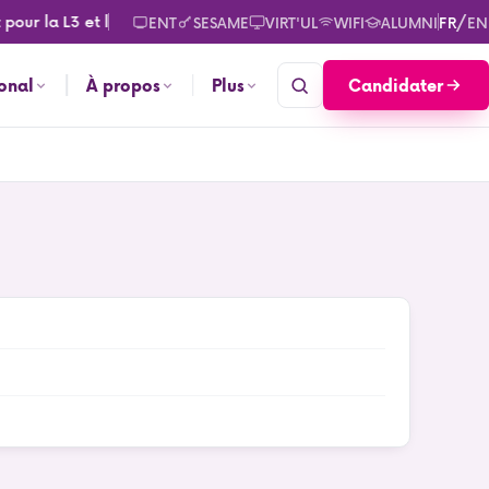
pour la L3 et le M2. Consultez les calendriers des rentrées pour
/
ENT
SESAME
VIRT'UL
WIFI
ALUMNI
FR
EN
Candidater
ional
À propos
Plus