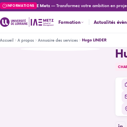
Aller
— Transformez votre ambition en projet
Actualités de l'IAE Metz
INFORMATIONS
au
contenu
Formation
Actualités évè
principal
Fil
Hugo LINDER
Accueil
A propos
Annuaire des services
d'Ariane
H
Hugo LINDER
CHA