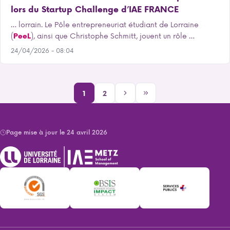
lors du Startup Challenge d’IAE FRANCE
… lorrain. Le Pôle entrepreneuriat étudiant de Lorraine
(
PeeL
), ainsi que Christophe Schmitt, jouent un rôle …
24/04/2026 - 08:04
Pagination
Page
Page
Page
Dernière
1
2
courante
suivante
page
Page mise à jour le 24 avril 2026