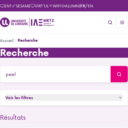
Aller
/
ENT
SESAME
VIRT'UL
WIFI
ALUMNI
FR
EN
au
contenu
principal
Fil
Recherche
Accueil
d'Ariane
Recherche
Recherche
Voir les filtres
Résultats